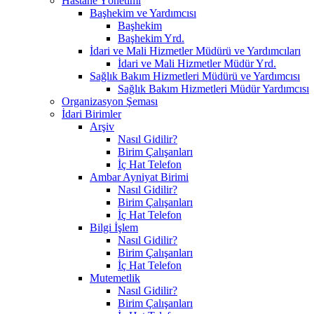
Hastane Yönetimi
Başhekim ve Yardımcısı
Başhekim
Başhekim Yrd.​
İdari ve Mali Hizmetler Müdürü ve Yardımcıları
İdari ve Mali Hizmetler Müdür Yrd.
Sağlık Bakım Hizmetleri Müdürü ve Yardımcısı
Sağlık Bakım Hizmetleri Müdür Yardımcısı
Organizasyon Şeması
İdari Birimler
Arşiv
Nasıl Gidilir?
Birim Çalışanları
İç Hat Telefon
Ambar Ayniyat Birimi
Nasıl Gidilir?
Birim Çalışanları
İç Hat Telefon
Bilgi İşlem
Nasıl Gidilir?
Birim Çalışanları
İç Hat Telefon
Mutemetlik
Nasıl Gidilir?
Birim Çalışanları