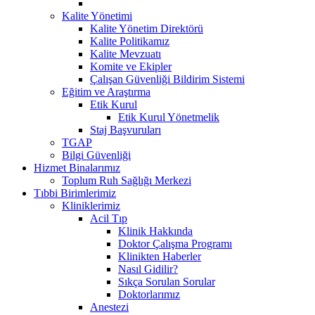
Kalite Yönetimi
Kalite Yönetim Direktörü
Kalite Politikamız
Kalite Mevzuatı
Komite ve Ekipler
Çalışan Güvenliği Bildirim Sistemi
Eğitim ve Araştırma
Etik Kurul
Etik Kurul Yönetmelik
Staj Başvuruları
TGAP
Bilgi Güvenliği
Hizmet Binalarımız
Toplum Ruh Sağlığı Merkezi
Tıbbi Birimlerimiz
Kliniklerimiz
Acil Tıp
Klinik Hakkında
Doktor Çalışma Programı
Klinikten Haberler
Nasıl Gidilir?
Sıkça Sorulan Sorular
Doktorlarımız
Anestezi