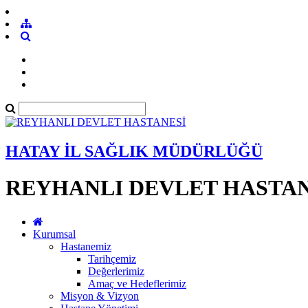
HATAY İL SAĞLIK MÜDÜRLÜĞÜ
REYHANLI DEVLET HASTAN
Kurumsal
Hastanemiz
Tarihçemiz
Değerlerimiz
Amaç ve Hedeflerimiz
Misyon & Vizyon