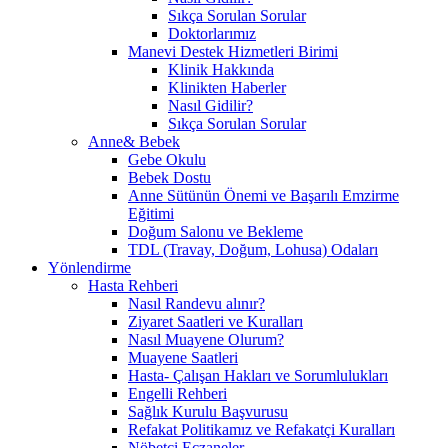
Sıkça Sorulan Sorular
Doktorlarımız
Manevi Destek Hizmetleri Birimi
Klinik Hakkında
Klinikten Haberler
Nasıl Gidilir?
Sıkça Sorulan Sorular
Anne& Bebek
Gebe Okulu
Bebek Dostu
Anne Sütünün Önemi ve Başarılı Emzirme
Eğitimi
Doğum Salonu ve Bekleme
TDL (Travay, Doğum, Lohusa) Odaları
Yönlendirme
Hasta Rehberi
Nasıl Randevu alınır?
Ziyaret Saatleri ve Kuralları
Nasıl Muayene Olurum?
Muayene Saatleri
Hasta- Çalışan Hakları ve Sorumlulukları
Engelli Rehberi
Sağlık Kurulu Başvurusu
Refakat Politikamız ve Refakatçi Kuralları
Nöbetçi Eczaneler