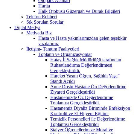
Otopark Alanları
Harita
Halk Otobüsü Güzergah ve Durak Bilgileri
Telefon Rehberi
Sık Sorulan Sorular
Dijital Medya
Medyada Biz
Hasta ve Hasta yakınlarımızdan gelen teşekkür
yazılarımız
İletişim- Tanıtım Faaliyetleri
Toplantı ve Organizasyonlar
Hatay İl Sağlık Müdürlüğü tarafından
Ruhsatlandırma Değerlendirmesi
Gerçekleştirildi.
Hareket Yaşını Öğren, Sağlıklı Yaşa”
Standı Açıldı
Anne Dostu Hastane Ön Değerlendirme
Ziyareti Gerçekleştirildi
Hastanemizde Öz Değerlendirme
Toplantısı Gerçekleştirildi.
Hastanemiz Diyaliz Biriminde Enfeksiyon
Kontrolü ve El Hijyeni Eğitimi
Temizlik Personelleri ile Değerlendirme
Toplantısı Gerçekleştirildi
Stajyer Öğrencilerimize Moral ve