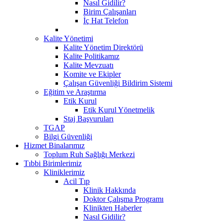
Nasıl Gidilir?
Birim Çalışanları
İç Hat Telefon
Kalite Yönetimi
Kalite Yönetim Direktörü
Kalite Politikamız
Kalite Mevzuatı
Komite ve Ekipler
Çalışan Güvenliği Bildirim Sistemi
Eğitim ve Araştırma
Etik Kurul
Etik Kurul Yönetmelik
Staj Başvuruları
TGAP
Bilgi Güvenliği
Hizmet Binalarımız
Toplum Ruh Sağlığı Merkezi
Tıbbi Birimlerimiz
Kliniklerimiz
Acil Tıp
Klinik Hakkında
Doktor Çalışma Programı
Klinikten Haberler
Nasıl Gidilir?