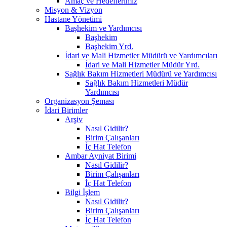
Amaç ve Hedeflerimiz
Misyon & Vizyon
Hastane Yönetimi
Başhekim ve Yardımcısı
Başhekim
Başhekim Yrd.​
İdari ve Mali Hizmetler Müdürü ve Yardımcıları
İdari ve Mali Hizmetler Müdür Yrd.
Sağlık Bakım Hizmetleri Müdürü ve Yardımcısı
Sağlık Bakım Hizmetleri Müdür
Yardımcısı
Organizasyon Şeması
İdari Birimler
Arşiv
Nasıl Gidilir?
Birim Çalışanları
İç Hat Telefon
Ambar Ayniyat Birimi
Nasıl Gidilir?
Birim Çalışanları
İç Hat Telefon
Bilgi İşlem
Nasıl Gidilir?
Birim Çalışanları
İç Hat Telefon