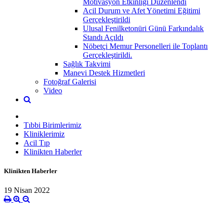
Motivasyon Etkinliği Düzenlendi
Acil Durum ve Afet Yönetimi Eğitimi
Gerçekleştirildi
Ulusal Fenilketonüri Günü Farkındalık
Standı Açıldı
Nöbetçi Memur Personelleri ile Toplantı
Gerçekleştirildi.
Sağlık Takvimi
Manevi Destek Hizmetleri
Fotoğraf Galerisi
Video
Tıbbi Birimlerimiz
Kliniklerimiz
Acil Tıp
Klinikten Haberler
Klinikten Haberler
19 Nisan 2022