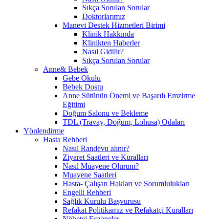
Sıkça Sorulan Sorular
Doktorlarımız
Manevi Destek Hizmetleri Birimi
Klinik Hakkında
Klinikten Haberler
Nasıl Gidilir?
Sıkça Sorulan Sorular
Anne& Bebek
Gebe Okulu
Bebek Dostu
Anne Sütünün Önemi ve Başarılı Emzirme
Eğitimi
Doğum Salonu ve Bekleme
TDL (Travay, Doğum, Lohusa) Odaları
Yönlendirme
Hasta Rehberi
Nasıl Randevu alınır?
Ziyaret Saatleri ve Kuralları
Nasıl Muayene Olurum?
Muayene Saatleri
Hasta- Çalışan Hakları ve Sorumlulukları
Engelli Rehberi
Sağlık Kurulu Başvurusu
Refakat Politikamız ve Refakatçi Kuralları
Nöbetçi Eczaneler