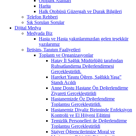
Otopark Alanları
Harita
Halk Otobüsü Güzergah ve Durak Bilgileri
Telefon Rehberi
Sık Sorulan Sorular
Dijital Medya
Medyada Biz
Hasta ve Hasta yakınlarımızdan gelen teşekkür
yazılarımız
İletişim- Tanıtım Faaliyetleri
Toplantı ve Organizasyonlar
Hatay İl Sağlık Müdürlüğü tarafından
Ruhsatlandırma Değerlendirmesi
Gerçekleştirildi.
Hareket Yaşını Öğren, Sağlıklı Yaşa”
Standı Açıldı
Anne Dostu Hastane Ön Değerlendirme
Ziyareti Gerçekleştirildi
Hastanemizde Öz Değerlendirme
Toplantısı Gerçekleştirildi.
Hastanemiz Diyaliz Biriminde Enfeksiyon
Kontrolü ve El Hijyeni Eğitimi
Temizlik Personelleri ile Değerlendirme
Toplantısı Gerçekleştirildi
Stajyer Öğrencilerimize Moral ve