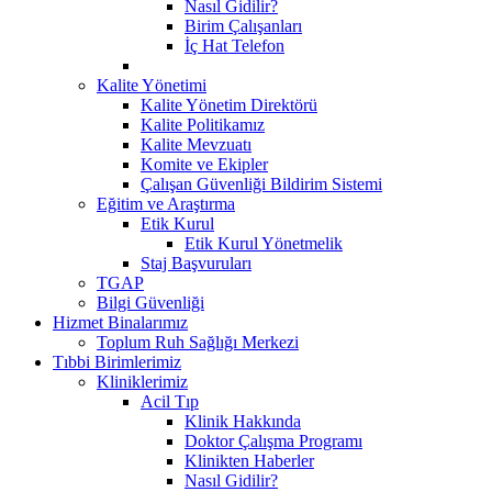
Nasıl Gidilir?
Birim Çalışanları
İç Hat Telefon
Kalite Yönetimi
Kalite Yönetim Direktörü
Kalite Politikamız
Kalite Mevzuatı
Komite ve Ekipler
Çalışan Güvenliği Bildirim Sistemi
Eğitim ve Araştırma
Etik Kurul
Etik Kurul Yönetmelik
Staj Başvuruları
TGAP
Bilgi Güvenliği
Hizmet Binalarımız
Toplum Ruh Sağlığı Merkezi
Tıbbi Birimlerimiz
Kliniklerimiz
Acil Tıp
Klinik Hakkında
Doktor Çalışma Programı
Klinikten Haberler
Nasıl Gidilir?