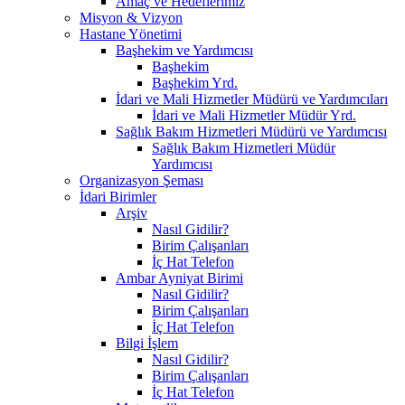
Amaç ve Hedeflerimiz
Misyon & Vizyon
Hastane Yönetimi
Başhekim ve Yardımcısı
Başhekim
Başhekim Yrd.​
İdari ve Mali Hizmetler Müdürü ve Yardımcıları
İdari ve Mali Hizmetler Müdür Yrd.
Sağlık Bakım Hizmetleri Müdürü ve Yardımcısı
Sağlık Bakım Hizmetleri Müdür
Yardımcısı
Organizasyon Şeması
İdari Birimler
Arşiv
Nasıl Gidilir?
Birim Çalışanları
İç Hat Telefon
Ambar Ayniyat Birimi
Nasıl Gidilir?
Birim Çalışanları
İç Hat Telefon
Bilgi İşlem
Nasıl Gidilir?
Birim Çalışanları
İç Hat Telefon