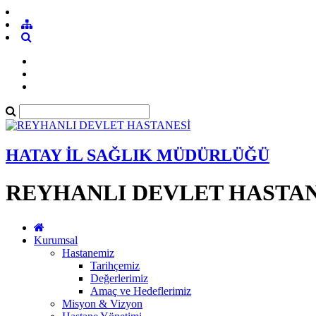
HATAY İL SAĞLIK MÜDÜRLÜĞÜ
REYHANLI DEVLET HASTAN
Kurumsal
Hastanemiz
Tarihçemiz
Değerlerimiz
Amaç ve Hedeflerimiz
Misyon & Vizyon