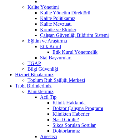
Kalite Yönetimi
Kalite Yönetim Direktörü
Kalite Politikamız
Kalite Mevzuatı
Komite ve Ekipler
Çalışan Güvenliği Bildirim Sistemi
Eğitim ve Araştırma
Etik Kurul
Etik Kurul Yönetmelik
Staj Başvuruları
TGAP
Bilgi Güvenliği
Hizmet Binalarımız
Toplum Ruh Sağlığı Merkezi
Tıbbi Birimlerimiz
Kliniklerimiz
Acil Tıp
Klinik Hakkında
Doktor Çalışma Programı
Klinikten Haberler
Nasıl Gidilir?
Sıkça Sorulan Sorular
Doktorlarımız
Anestezi