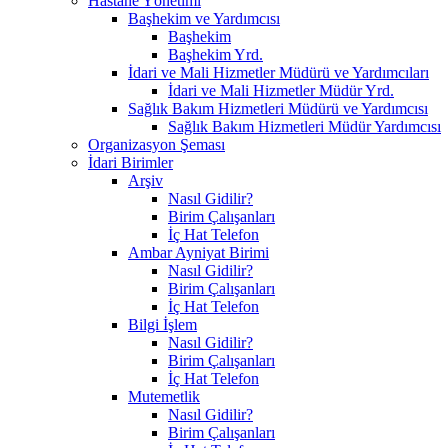
Hastane Yönetimi
Başhekim ve Yardımcısı
Başhekim
Başhekim Yrd.​
İdari ve Mali Hizmetler Müdürü ve Yardımcıları
İdari ve Mali Hizmetler Müdür Yrd.
Sağlık Bakım Hizmetleri Müdürü ve Yardımcısı
Sağlık Bakım Hizmetleri Müdür Yardımcısı
Organizasyon Şeması
İdari Birimler
Arşiv
Nasıl Gidilir?
Birim Çalışanları
İç Hat Telefon
Ambar Ayniyat Birimi
Nasıl Gidilir?
Birim Çalışanları
İç Hat Telefon
Bilgi İşlem
Nasıl Gidilir?
Birim Çalışanları
İç Hat Telefon
Mutemetlik
Nasıl Gidilir?
Birim Çalışanları