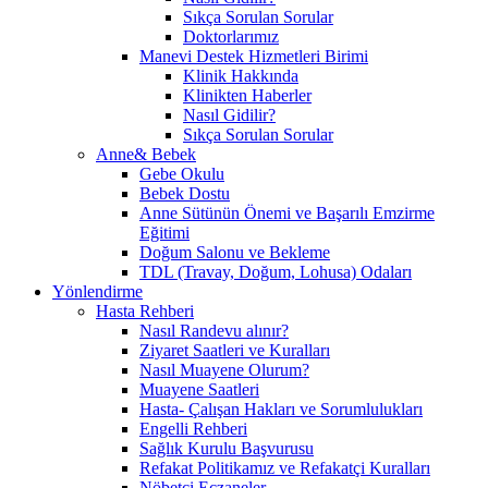
Sıkça Sorulan Sorular
Doktorlarımız
Manevi Destek Hizmetleri Birimi
Klinik Hakkında
Klinikten Haberler
Nasıl Gidilir?
Sıkça Sorulan Sorular
Anne& Bebek
Gebe Okulu
Bebek Dostu
Anne Sütünün Önemi ve Başarılı Emzirme
Eğitimi
Doğum Salonu ve Bekleme
TDL (Travay, Doğum, Lohusa) Odaları
Yönlendirme
Hasta Rehberi
Nasıl Randevu alınır?
Ziyaret Saatleri ve Kuralları
Nasıl Muayene Olurum?
Muayene Saatleri
Hasta- Çalışan Hakları ve Sorumlulukları
Engelli Rehberi
Sağlık Kurulu Başvurusu
Refakat Politikamız ve Refakatçi Kuralları
Nöbetçi Eczaneler