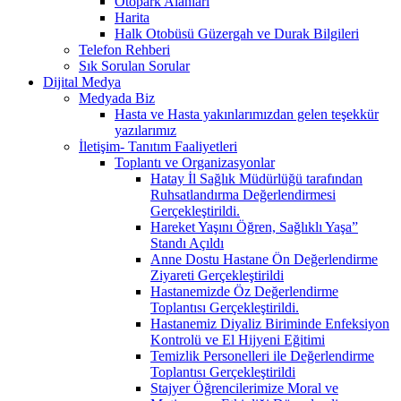
Otopark Alanları
Harita
Halk Otobüsü Güzergah ve Durak Bilgileri
Telefon Rehberi
Sık Sorulan Sorular
Dijital Medya
Medyada Biz
Hasta ve Hasta yakınlarımızdan gelen teşekkür
yazılarımız
İletişim- Tanıtım Faaliyetleri
Toplantı ve Organizasyonlar
Hatay İl Sağlık Müdürlüğü tarafından
Ruhsatlandırma Değerlendirmesi
Gerçekleştirildi.
Hareket Yaşını Öğren, Sağlıklı Yaşa”
Standı Açıldı
Anne Dostu Hastane Ön Değerlendirme
Ziyareti Gerçekleştirildi
Hastanemizde Öz Değerlendirme
Toplantısı Gerçekleştirildi.
Hastanemiz Diyaliz Biriminde Enfeksiyon
Kontrolü ve El Hijyeni Eğitimi
Temizlik Personelleri ile Değerlendirme
Toplantısı Gerçekleştirildi
Stajyer Öğrencilerimize Moral ve