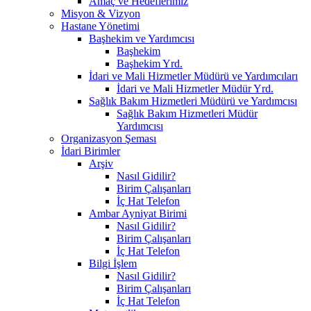
Amaç ve Hedeflerimiz
Misyon & Vizyon
Hastane Yönetimi
Başhekim ve Yardımcısı
Başhekim
Başhekim Yrd.​
İdari ve Mali Hizmetler Müdürü ve Yardımcıları
İdari ve Mali Hizmetler Müdür Yrd.
Sağlık Bakım Hizmetleri Müdürü ve Yardımcısı
Sağlık Bakım Hizmetleri Müdür
Yardımcısı
Organizasyon Şeması
İdari Birimler
Arşiv
Nasıl Gidilir?
Birim Çalışanları
İç Hat Telefon
Ambar Ayniyat Birimi
Nasıl Gidilir?
Birim Çalışanları
İç Hat Telefon
Bilgi İşlem
Nasıl Gidilir?
Birim Çalışanları
İç Hat Telefon