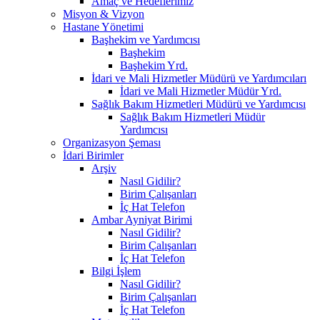
Amaç ve Hedeflerimiz
Misyon & Vizyon
Hastane Yönetimi
Başhekim ve Yardımcısı
Başhekim
Başhekim Yrd.​
İdari ve Mali Hizmetler Müdürü ve Yardımcıları
İdari ve Mali Hizmetler Müdür Yrd.
Sağlık Bakım Hizmetleri Müdürü ve Yardımcısı
Sağlık Bakım Hizmetleri Müdür
Yardımcısı
Organizasyon Şeması
İdari Birimler
Arşiv
Nasıl Gidilir?
Birim Çalışanları
İç Hat Telefon
Ambar Ayniyat Birimi
Nasıl Gidilir?
Birim Çalışanları
İç Hat Telefon
Bilgi İşlem
Nasıl Gidilir?
Birim Çalışanları
İç Hat Telefon