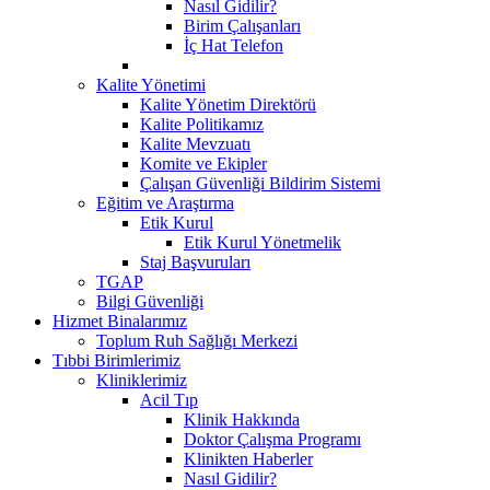
Nasıl Gidilir?
Birim Çalışanları
İç Hat Telefon
Kalite Yönetimi
Kalite Yönetim Direktörü
Kalite Politikamız
Kalite Mevzuatı
Komite ve Ekipler
Çalışan Güvenliği Bildirim Sistemi
Eğitim ve Araştırma
Etik Kurul
Etik Kurul Yönetmelik
Staj Başvuruları
TGAP
Bilgi Güvenliği
Hizmet Binalarımız
Toplum Ruh Sağlığı Merkezi
Tıbbi Birimlerimiz
Kliniklerimiz
Acil Tıp
Klinik Hakkında
Doktor Çalışma Programı
Klinikten Haberler
Nasıl Gidilir?