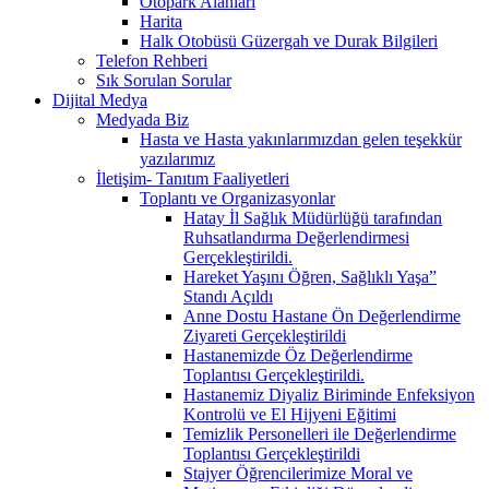
Otopark Alanları
Harita
Halk Otobüsü Güzergah ve Durak Bilgileri
Telefon Rehberi
Sık Sorulan Sorular
Dijital Medya
Medyada Biz
Hasta ve Hasta yakınlarımızdan gelen teşekkür
yazılarımız
İletişim- Tanıtım Faaliyetleri
Toplantı ve Organizasyonlar
Hatay İl Sağlık Müdürlüğü tarafından
Ruhsatlandırma Değerlendirmesi
Gerçekleştirildi.
Hareket Yaşını Öğren, Sağlıklı Yaşa”
Standı Açıldı
Anne Dostu Hastane Ön Değerlendirme
Ziyareti Gerçekleştirildi
Hastanemizde Öz Değerlendirme
Toplantısı Gerçekleştirildi.
Hastanemiz Diyaliz Biriminde Enfeksiyon
Kontrolü ve El Hijyeni Eğitimi
Temizlik Personelleri ile Değerlendirme
Toplantısı Gerçekleştirildi
Stajyer Öğrencilerimize Moral ve