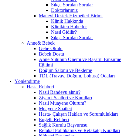
Sıkça Sorulan Sorular
Doktorlarımız
Manevi Destek Hizmetleri Birimi
Klinik Hakkında
Klinikten Haberler
Nasıl Gidilir?
Sıkça Sorulan Sorular
Anne& Bebek
Gebe Okulu
Bebek Dostu
Anne Sütünün Önemi ve Başarılı Emzirme
Eğitimi
Doğum Salonu ve Bekleme
TDL (Travay, Doğum, Lohusa) Odaları
Yönlendirme
Hasta Rehberi
Nasıl Randevu alınır?
Ziyaret Saatleri ve Kuralları
Nasıl Muayene Olurum?
Muayene Saatleri
Hasta- Çalışan Hakları ve Sorumlulukları
Engelli Rehberi
Sağlık Kurulu Başvurusu
Refakat Politikamız ve Refakatçi Kuralları
Nöbetçi Eczaneler