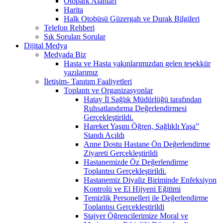
Otopark Alanları
Harita
Halk Otobüsü Güzergah ve Durak Bilgileri
Telefon Rehberi
Sık Sorulan Sorular
Dijital Medya
Medyada Biz
Hasta ve Hasta yakınlarımızdan gelen teşekkür
yazılarımız
İletişim- Tanıtım Faaliyetleri
Toplantı ve Organizasyonlar
Hatay İl Sağlık Müdürlüğü tarafından
Ruhsatlandırma Değerlendirmesi
Gerçekleştirildi.
Hareket Yaşını Öğren, Sağlıklı Yaşa”
Standı Açıldı
Anne Dostu Hastane Ön Değerlendirme
Ziyareti Gerçekleştirildi
Hastanemizde Öz Değerlendirme
Toplantısı Gerçekleştirildi.
Hastanemiz Diyaliz Biriminde Enfeksiyon
Kontrolü ve El Hijyeni Eğitimi
Temizlik Personelleri ile Değerlendirme
Toplantısı Gerçekleştirildi
Stajyer Öğrencilerimize Moral ve