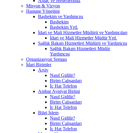
Amaç ve Hedeflerimiz
Misyon & Vizyon
Hastane Yönetimi
Başhekim ve Yardımcısı
Başhekim
Başhekim Yrd.​
İdari ve Mali Hizmetler Müdürü ve Yardımcıları
İdari ve Mali Hizmetler Müdür Yrd.
Sağlık Bakım Hizmetleri Müdürü ve Yardımcısı
Sağlık Bakım Hizmetleri Müdür
Yardımcısı
Organizasyon Şeması
İdari Birimler
Arşiv
Nasıl Gidilir?
Birim Çalışanları
İç Hat Telefon
Ambar Ayniyat Birimi
Nasıl Gidilir?
Birim Çalışanları
İç Hat Telefon
Bilgi İşlem
Nasıl Gidilir?
Birim Çalışanları
İç Hat Telefon