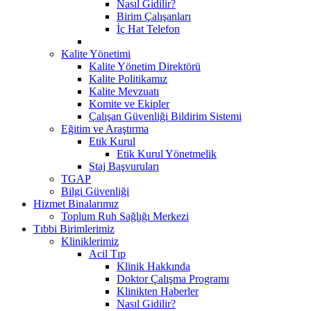
Nasıl Gidilir?
Birim Çalışanları
İç Hat Telefon
Kalite Yönetimi
Kalite Yönetim Direktörü
Kalite Politikamız
Kalite Mevzuatı
Komite ve Ekipler
Çalışan Güvenliği Bildirim Sistemi
Eğitim ve Araştırma
Etik Kurul
Etik Kurul Yönetmelik
Staj Başvuruları
TGAP
Bilgi Güvenliği
Hizmet Binalarımız
Toplum Ruh Sağlığı Merkezi
Tıbbi Birimlerimiz
Kliniklerimiz
Acil Tıp
Klinik Hakkında
Doktor Çalışma Programı
Klinikten Haberler
Nasıl Gidilir?