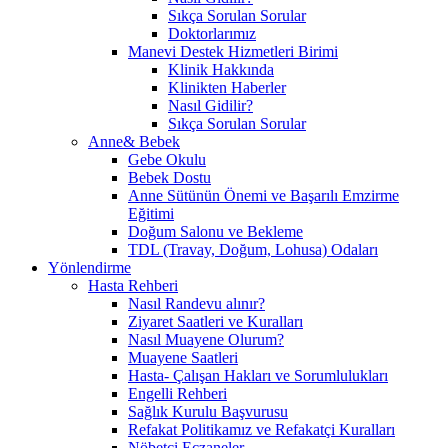
Sıkça Sorulan Sorular
Doktorlarımız
Manevi Destek Hizmetleri Birimi
Klinik Hakkında
Klinikten Haberler
Nasıl Gidilir?
Sıkça Sorulan Sorular
Anne& Bebek
Gebe Okulu
Bebek Dostu
Anne Sütünün Önemi ve Başarılı Emzirme
Eğitimi
Doğum Salonu ve Bekleme
TDL (Travay, Doğum, Lohusa) Odaları
Yönlendirme
Hasta Rehberi
Nasıl Randevu alınır?
Ziyaret Saatleri ve Kuralları
Nasıl Muayene Olurum?
Muayene Saatleri
Hasta- Çalışan Hakları ve Sorumlulukları
Engelli Rehberi
Sağlık Kurulu Başvurusu
Refakat Politikamız ve Refakatçi Kuralları
Nöbetçi Eczaneler